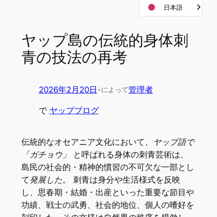
日本語
Skip
to
content
ヤップ島の伝統的身体刺
青の技法の再考
2026年2月20日
-
管理者
によって
で
ヤップブログ
伝統的なオセアニア文化において、
ヤップ語で
「ガチョウ」
と呼ばれる身体の刺青芸術は
、
島民の社会的・精神的慣習の不可欠な一部とし
て
発展した。
刺青は身分や生活様式を反映
し、思春期・結婚・出産といった重要な節目や
功績、戦士の武勇、社会的地位、個人の嗜好を