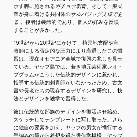
示す脚に施される
ガチョウ刺青
、そして一般民
衆が身に着ける共同体の
サルバジャグ文様であ
る
。後者は装飾的であり、個人の好みを反映
することが多かった。
19世紀から20世紀にかけて、植民地支配や宣
教師による否定的な圧力により衰退したこの慣
習は、現在オセアニア全域で復興の兆しを見せ
ている。ヤップ島では、若き地元芸術家レオ・
プグラムがこうした伝統的デザインに惹かれ、
指導する伝統的刺青師がいなかったため、古文
書や長老たちの現存するデザインを研究し、技
法とデザインを独学で習得した。
彼は伝統的な部族のデザインを復活させ始め、
スケッチしてテンプレートに写し取った。さら
に独自の要素を加え、ヤップの男女が携行する
手編みの籠から着想を得た幾何学模様、ヤップ