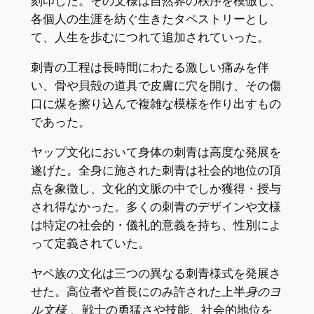
刻印した。その文様は自然界の秩序を模倣し、
各個人の生涯を紡ぐ生きたタペストリーとし
て、人生を歩むにつれて追加されていった。
刺青の工程は長時間にわたる激しい痛みを伴
い、骨や貝殻の道具で皮膚に穴を開け、その傷
口に煤を擦り込んで複雑な模様を作り出すもの
であった。
ヤップ文化において身体の刺青は高度な発展を
遂げた。全身に施された刺青は社会的地位の頂
点を象徴し、文化的文脈の中でしか獲得・授与
され得なかった。多くの刺青のデザインや文様
は特定の社会的・儀礼的意義を持ち、性別によ
って定義されていた。
ヤペ族の文化は三つの異なる刺青様式を発展さ
せた。高位者や首長にのみ許された上半
身のヨ
ル文様
、戦士の勇猛さや技能、社会的地位を