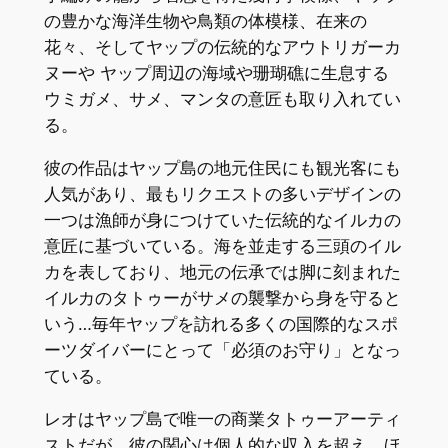
の豊かな海洋生物や鳥類の体模様、在来の
花々、そしてヤップの伝統的なアウトリガーカ
ヌーや ヤップ周辺の海域や珊瑚礁に生息する
ウミガメ、サメ、マンタの意匠も取り入れてい
る。
彼の作品はヤップ島の地元住民にも観光客にも
人気があり、最もリクエストの多いデザインの
一つは漁師が身につけていた伝統的なイルカの
意匠に基づいている。海を並走する三頭のイル
カを表しており、地元の伝承では脚に刻まれた
イルカのタトゥーがサメの襲撃から身を守ると
いう…毎年ヤップを訪れる多くの国際的なスポ
ーツダイバーにとって「必須のお守り」となっ
ている。
レオはヤップ島で唯一の商業タトゥーアーティ
ストだが、彼の関心は個人的な収入を超え、ほ