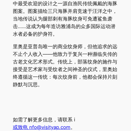
中最受欢迎的设计之一源自渔民传统佩戴的海豚
图案。图案描绘三只海豚并肩竞速于汪洋之中，
当地传说认为腿部刺有海豚纹身可免遭鲨鱼袭
击……这成为每年造访雅浦岛的众多国际运动潜
水者必备的护身符。
里奥是亚普岛唯一的商业纹身师，但他追求的远
不止个人收入——他致力于复兴一种濒临失传的
古老文化艺术形式。传统上，部落纹身的施作与
接受是艺术家与受纹者之间神圣的仪式，里奥始
终遵循这一传统：每次纹身前，他都会保持片刻
静默与沉思。
如需了解更多信息，请联系 i
或致电 nfo@visityap.com
。