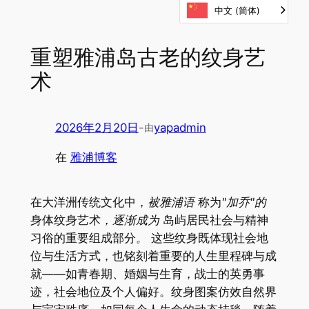
中文 (简体)
Skip
to
content
重塑雅浦岛古老的纹身艺
术
2026年2月20日
-
yapadmin
由
在
雅浦博客
在大洋洲传统文化中，
被雅浦语
称为
"加乔"的
身体纹身艺术
，逐渐成为
岛屿居民社会与精神
习俗的重要组成部分
。
这些纹身既体现社会地
位与生活方式，也铭刻着重要的人生里程碑与成
就——如青春期、婚姻与生育，战士的英勇事
迹，社会地位及个人偏好。纹身图案仿效自然界