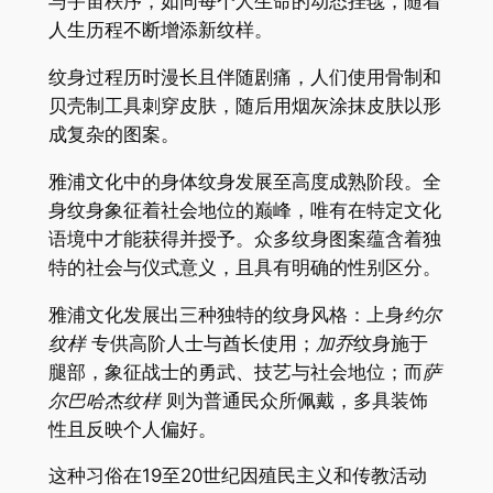
与宇宙秩序，如同每个人生命的动态挂毯，随着
人生历程不断增添新纹样。
纹身过程历时漫长且伴随剧痛，人们使用骨制和
贝壳制工具刺穿皮肤，随后用烟灰涂抹皮肤以形
成复杂的图案。
雅浦文化中的身体纹身发展至高度成熟阶段。全
身纹身象征着社会地位的巅峰，唯有在特定文化
语境中才能获得并授予。众多纹身图案蕴含着独
特的社会与仪式意义，且具有明确的性别区分。
雅浦文化发展出三种独特的纹身风格：上身
约尔
纹样
专供高阶人士与酋长使用；
加乔
纹身施于
腿部，象征战士的勇武、技艺与社会地位；而
萨
尔巴哈杰纹样
则为普通民众所佩戴，多具装饰
性且反映个人偏好。
这种习俗在19至20世纪因殖民主义和传教活动