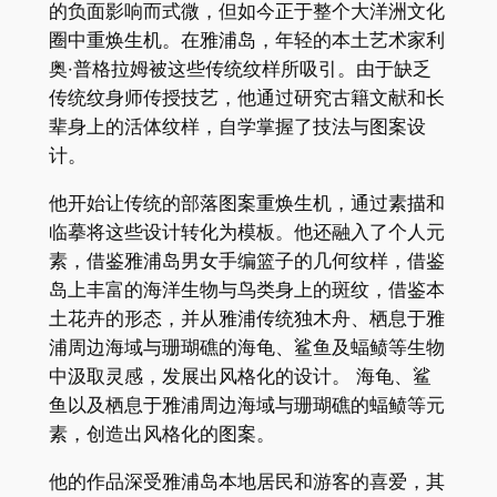
的负面影响而式微，但如今正于整个大洋洲文化
圈中重焕生机。在雅浦岛，年轻的本土艺术家利
奥·普格拉姆被这些传统纹样所吸引。由于缺乏
传统纹身师传授技艺，他通过研究古籍文献和长
辈身上的活体纹样，自学掌握了技法与图案设
计。
他开始让传统的部落图案重焕生机，通过素描和
临摹将这些设计转化为模板。他还融入了个人元
素，借鉴雅浦岛男女手编篮子的几何纹样，借鉴
岛上丰富的海洋生物与鸟类身上的斑纹，借鉴本
土花卉的形态，并从雅浦传统独木舟、栖息于雅
浦周边海域与珊瑚礁的海龟、鲨鱼及蝠鲼等生物
中汲取灵感，发展出风格化的设计。 海龟、鲨
鱼以及栖息于雅浦周边海域与珊瑚礁的蝠鲼等元
素，创造出风格化的图案。
他的作品深受雅浦岛本地居民和游客的喜爱，其