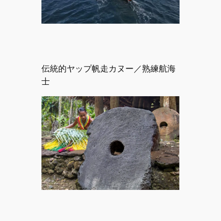
伝統的ヤップ帆走カヌー／熟練航海
士