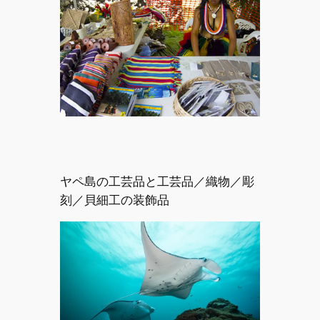
ヤペ島の工芸品と工芸品／織物／彫
刻／貝細工の装飾品