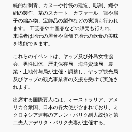
統的な刺青、カヌーや竹筏の建造、彫刻、縄や
網の製作、草のスカート、カファール、籠や扇
子の編み物、宝飾品の製作などの実演も行われ
ます。 工芸品や土産品などの販売も行われ、
来場者は地元の屋台や店舗で地元の飲食の美味
を堪能できます。
これらのイベントは、ヤップ及び外島女性協
会、男性団体、歴史保存局、海洋資源局、農
業・土地付与局が主催・調整し、ヤップ観光局
及びヤップの観光事業者の支援を受けて実施さ
れます。
出席する国際要人には、オーストラリア、アメ
リカ合衆国、日本の各大使が含まれており、ミ
クロネシア連邦のアレン・パリク副大統領と第
二夫人アデリタ・パリク夫妻が主催する。