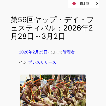
日本語
Skip
to
content
第56回ヤップ・デイ・フ
ェスティバル：2026年2
月28日～3月2日
2026年2月25日
-
管理者
によって
イン
プレスリリース