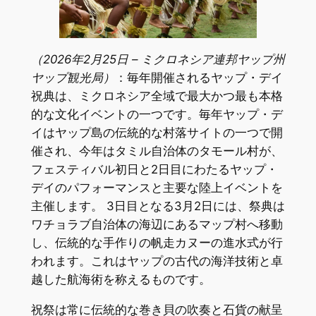
（2026年2月25日 – ミクロネシア連邦ヤップ州
ヤップ観光局）
：毎年開催されるヤップ・デイ
祝典は、ミクロネシア全域で最大かつ最も本格
的な文化イベントの一つです。毎年ヤップ・デ
イはヤップ島の伝統的な村落サイトの一つで開
催され、今年はタミル自治体のタモール村が、
フェスティバル初日と2日目にわたるヤップ・
デイのパフォーマンスと主要な陸上イベントを
主催します。 3日目となる3月2日には、祭典は
ワチョラブ自治体の海辺にあるマップ村へ移動
し、伝統的な手作りの帆走カヌーの進水式が行
われます。これはヤップの古代の海洋技術と卓
越した航海術を称えるものです。
祝祭は常に伝統的な巻き貝の吹奏と石貨の献呈