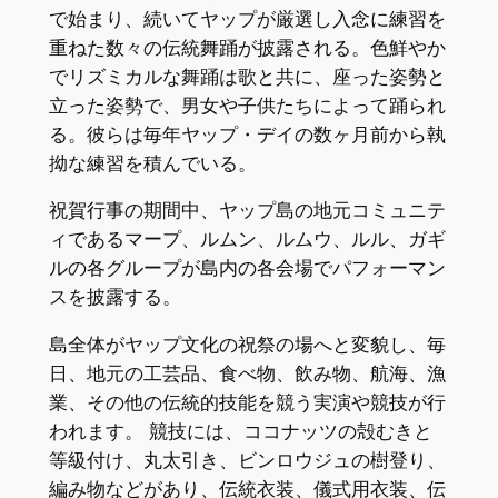
で始まり、続いてヤップが厳選し入念に練習を
重ねた数々の伝統舞踊が披露される。色鮮やか
でリズミカルな舞踊は歌と共に、座った姿勢と
立った姿勢で、男女や子供たちによって踊られ
る。彼らは毎年ヤップ・デイの数ヶ月前から執
拗な練習を積んでいる。
祝賀行事の期間中、ヤップ島の地元コミュニテ
ィであるマープ、ルムン、ルムウ、ルル、ガギ
ルの各グループが島内の各会場でパフォーマン
スを披露する。
島全体がヤップ文化の祝祭の場へと変貌し、毎
日、地元の工芸品、食べ物、飲み物、航海、漁
業、その他の伝統的技能を競う実演や競技が行
われます。 競技には、ココナッツの殻むきと
等級付け、丸太引き、ビンロウジュの樹登り、
編み物などがあり、伝統衣装、儀式用衣装、伝